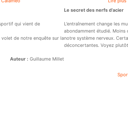
ur Calaméo
Lire plus
Le secret des nerfs d’acier
sportif qui vient de
L’entraînement change les mus
abondamment étudié. Moins co
r volet de notre enquête sur la
notre système nerveux. Certa
déconcertantes. Voyez plutôt
Auteur :
Guillaume Millet
Spor