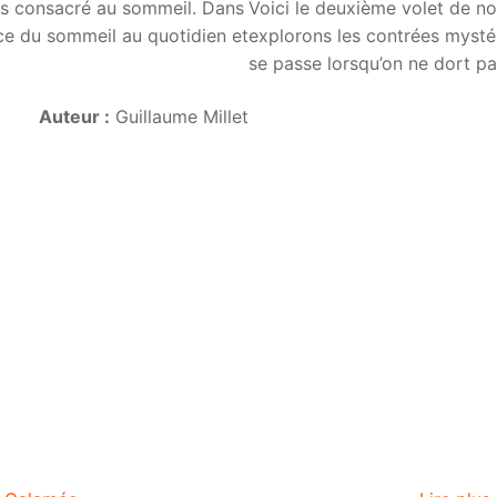
ties consacré au sommeil. Dans
Voici le deuxième volet de not
nce du sommeil au quotidien et
explorons les contrées mystér
se passe lorsqu’on ne dort p
Auteur :
Guillaume Millet