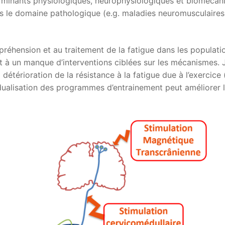
inants physiologiques, neurophysiologiques et biomécaniqu
s le domaine pathologique (e.g. maladies neuromusculaires, 
préhension et au traitement de la fatigue dans les populatio
it à un manque d’interventions ciblées sur les mécanismes. J
a détérioration de la résistance à la fatigue due à l’exercic
vidualisation des programmes d’entrainement peut améliorer la