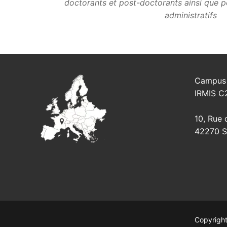
doctorants et post-doctorants ainsi que p
administratifs
Campus 
IRMIS C
10, Rue 
42270 Sa
Copyright